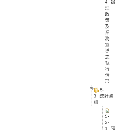
4 辦
理
政
策
及
業
務
宣
導
之
執
行
情
形
5-
3 統計資
訊
5-
3-
1 預