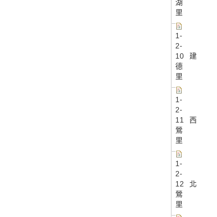
湖
里
1-
2-
10 建
德
里
1-
2-
11 西
鶯
里
1-
2-
12 北
鶯
里