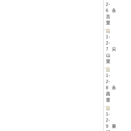
2-
6 永
吉
里
1-
2-
7 尖
山
里
1-
2-
8 永
昌
里
1-
2-
9 東