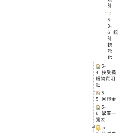
計
5-
3-
6 統
計
視
覺
化
5-
4 接受捐
贈物資明
細
5-
5 回饋金
5-
6 學區一
覽表
5-