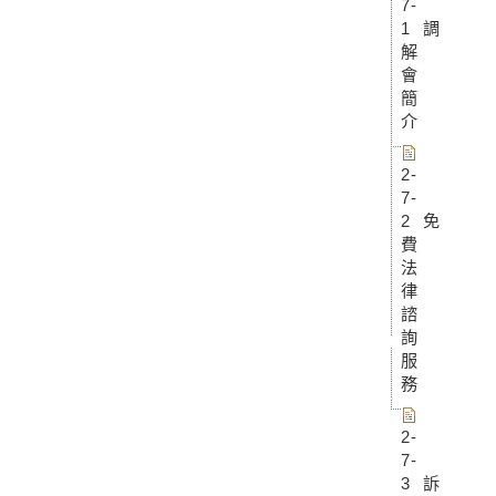
7-
1 調
解
會
簡
介
2-
7-
2 免
費
法
律
諮
詢
服
務
2-
7-
3 訴