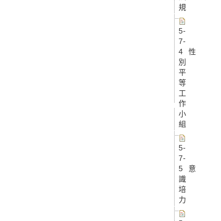
規
5-
7-
4 性
別
平
等
工
作
小
組
5-
7-
5 意
識
培
力