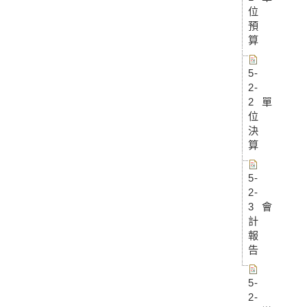
位
預
算
5-
2-
2 單
位
決
算
5-
2-
3 會
計
報
告
5-
2-