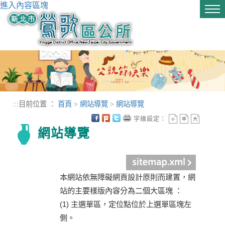
進入內容區塊
Tog
nav
:::
目前位置 ：
首頁
>
網站導覽
>
網站導覽
字級設定：
網站導覽
本網站依無障礙網頁設計原則而建置，網
站的主要樣版內容分為二個大區塊 ：
(1) 主選單區，定位點位於上選單區塊左
側。