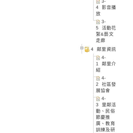
3-
4 影音播
放
3-
5 活動花
絮&藝文
走廊
4 鄰里資訊
4-
1 鄰里介
紹
4-
2 社區發
展協會
4-
3 里鄰活
動、民俗
節慶推
廣、教育
訓練及研