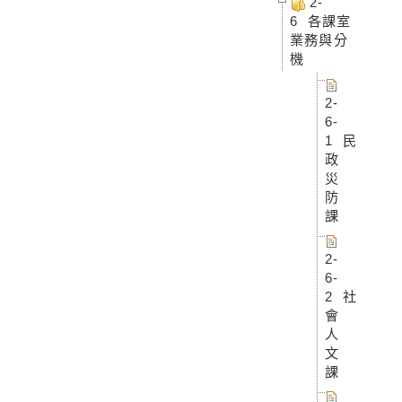
2-
6 各課室
業務與分
機
2-
6-
1 民
政
災
防
課
2-
6-
2 社
會
人
文
課