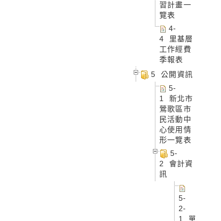
習計畫一
覽表
4-
4 里基層
工作經費
季報表
5 公開資訊
5-
1 新北市
鶯歌區市
民活動中
心使用情
形一覽表
5-
2 會計資
訊
5-
2-
1 單