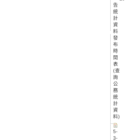
告
統
計
資
料
發
布
時
間
表
(查
詢
公
務
統
計
資
料)
5-
3-