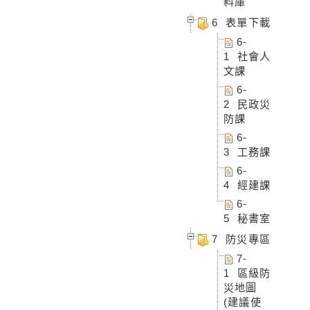
料庫
6 表單下載
6-
1 社會人
文課
6-
2 民政災
防課
6-
3 工務課
6-
4 經建課
6-
5 秘書室
7 防災專區
7-
1 區級防
災地圖
(建議使