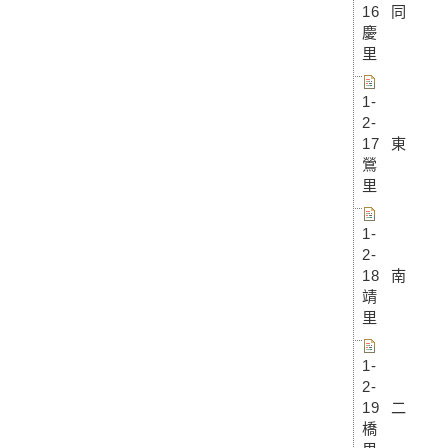
16 同
慶
里
1-
2-
17 東
鶯
里
1-
2-
18 南
靖
里
1-
2-
19 二
橋