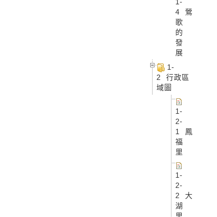
1-
4 鶯
歌
的
發
展
1-
2 行政區
域圖
1-
2-
1 鳳
福
里
1-
2-
2 大
湖
里