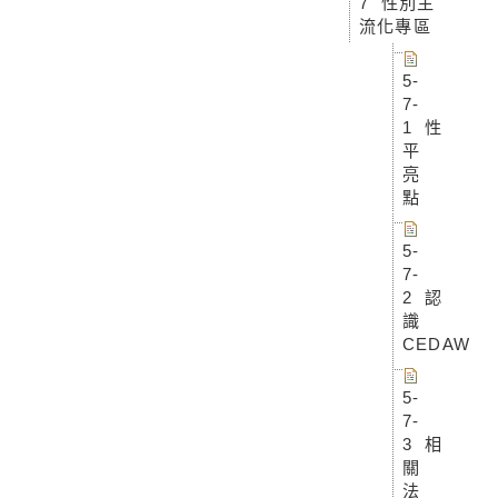
7 性別主
流化專區
5-
7-
1 性
平
亮
點
5-
7-
2 認
識
CEDAW
5-
7-
3 相
關
法