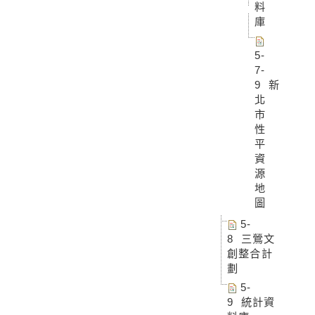
料
庫
5-
7-
9 新
北
市
性
平
資
源
地
圖
5-
8 三鶯文
創整合計
劃
5-
9 統計資