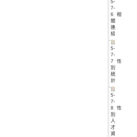
5-
7-
6 相
關
連
結
5-
7-
7 性
別
統
計
5-
7-
8 性
別
人
才
資