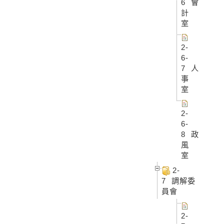
6 會
計
室
2-
6-
7 人
事
室
2-
6-
8 政
風
室
2-
7 調解委
員會
2-