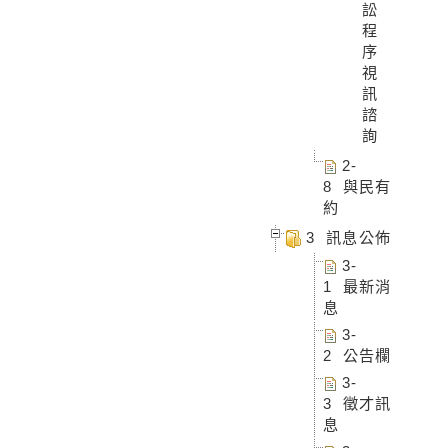
訟
程
序
視
訊
諮
詢
2-
8 與民有
約
3 訊息公佈
3-
1 最新消
息
3-
2 公告欄
3-
3 徵才訊
息