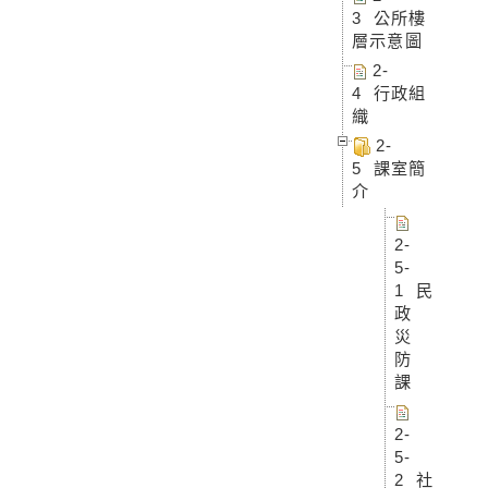
3 公所樓
層示意圖
2-
4 行政組
織
2-
5 課室簡
介
2-
5-
1 民
政
災
防
課
2-
5-
2 社