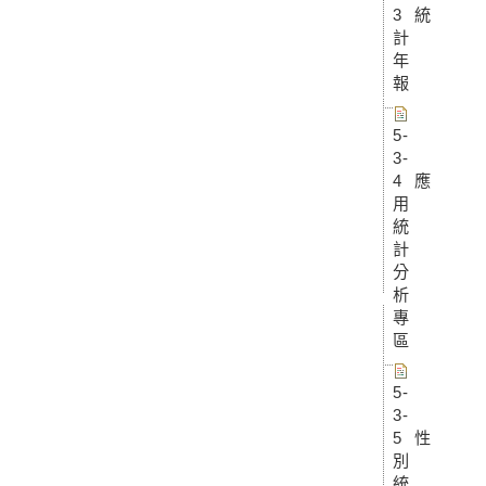
3 統
計
年
報
5-
3-
4 應
用
統
計
分
析
專
區
5-
3-
5 性
別
統