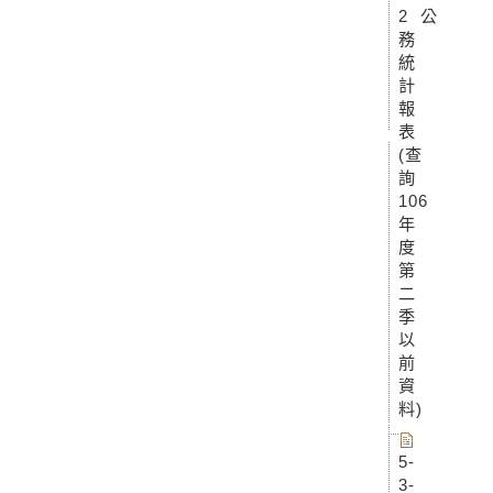
2 公
務
統
計
報
表
(查
詢
106
年
度
第
二
季
以
前
資
料)
5-
3-