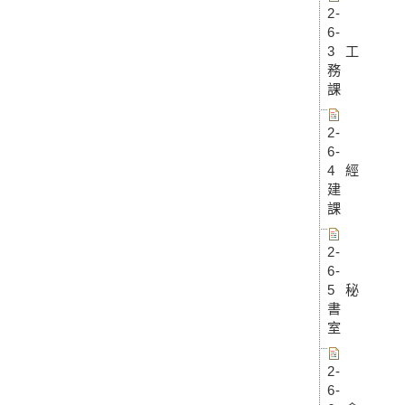
2-
6-
3 工
務
課
2-
6-
4 經
建
課
2-
6-
5 秘
書
室
2-
6-