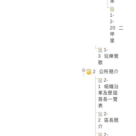
里
1-
2-
20 二
甲
里
1-
3 玩樂鶯
歌
2 公所簡介
2-
1 組織沿
革及歷屆
首長一覽
表
2-
2 區長簡
介
2-