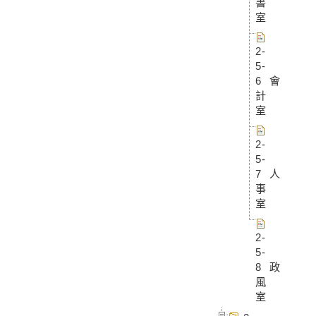
書
室
2-
5-
6 會
計
室
2-
5-
7 人
事
室
2-
5-
8 政
風
室