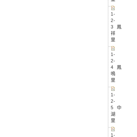
1-
2-
3 鳳
祥
里
1-
2-
4 鳳
鳴
里
1-
2-
5 中
湖
里
1-