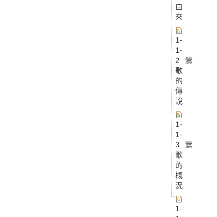
由
來
1-
1-
2 鶯
歌
的
傳
說
1-
1-
3 鶯
歌
的
概
況
1-