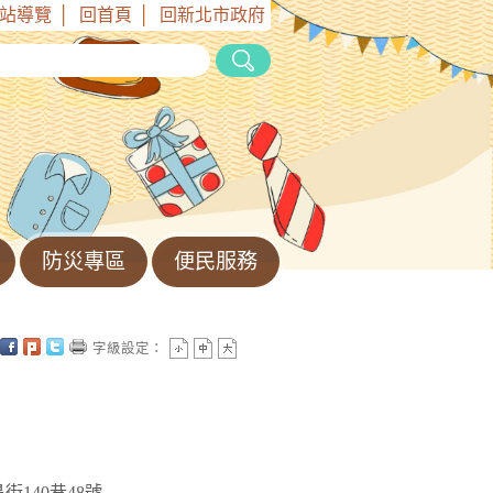
站導覽
│
回首頁
│
回新北市政府
防災專區
便民服務
字級設定：
街140巷48號