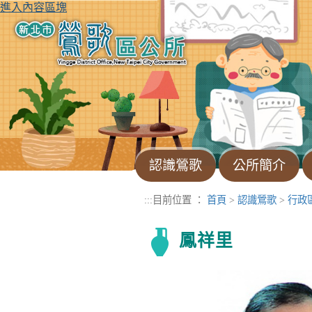
進入內容區塊
認識鶯歌
公所簡介
:::
目前位置 ：
首頁
>
認識鶯歌
>
行政
鳳祥里