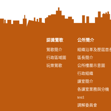
認識鶯歌
公所簡介
鶯歌簡介
組織沿革及歷屆首
行政區域圖
區長簡介
玩樂鶯歌
公所樓層示意圖
行政組織
課室簡介
各課室業務與分機
test1
調解委員會