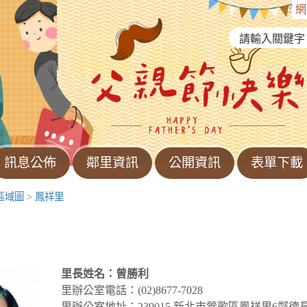
:::
網
訊息公佈
鄰里資訊
公開資訊
表單下載
區域圖
>
鳳祥里
里長姓名 ： 曾勝利
里辦公室電話：(02)8677-7028
里辦公室地址 ：239015 新北市鶯歌區鳳祥里6鄰德昌