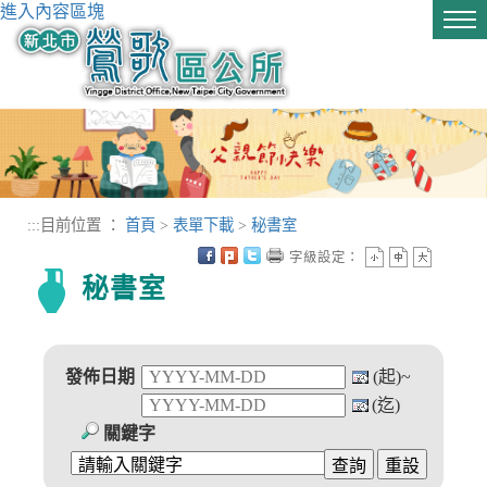
進入內容區塊
Tog
nav
:::
目前位置 ：
首頁
>
表單下載
>
秘書室
字級設定：
秘書室
發佈日期
(起)~
(迄)
關鍵字