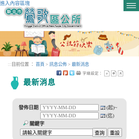
進入內容區塊
Tog
nav
:::
目前位置 ：
首頁
>
訊息公佈
>
最新消息
字級設定：
最新消息
發佈日期
(起)~
(迄)
關鍵字