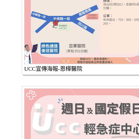
UCC宣傳海報-恩樺醫院