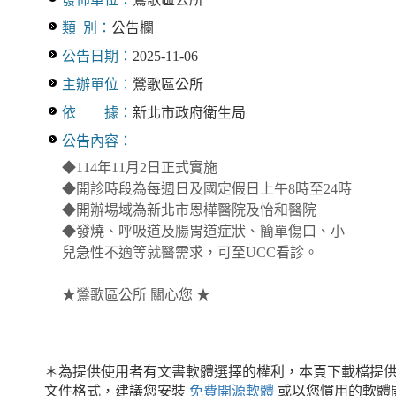
類 別：
公告欄
公告日期：
2025-11-06
主辦單位：
鶯歌區公所
依 據：
新北市政府衛生局
公告內容：
◆114年11月2日正式實施
◆開診時段為每週日及國定假日上午8時至24時
◆開辦場域為新北市恩樺醫院及怡和醫院
◆發燒、呼吸道及腸胃道症狀、簡單傷口、小
兒急性不適等就醫需求，可至UCC看診。
★鶯歌區公所 關心您 ★
＊為提供使用者有文書軟體選擇的權利，本頁下載檔提供
文件格式，建議您安裝
免費開源軟體
或以您慣用的軟體