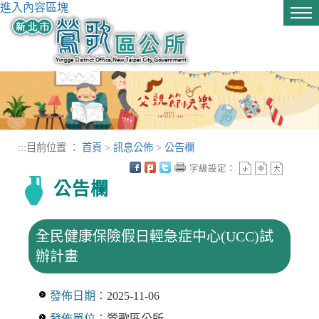
進入內容區塊
Tog
nav
:::
目前位置 ：
首頁
>
訊息公佈
>
公告欄
字級設定：
公告欄
全民健康保險假日輕急症中心(UCC)試
辦計畫
發佈日期：
2025-11-06
發佈單位：
鶯歌區公所