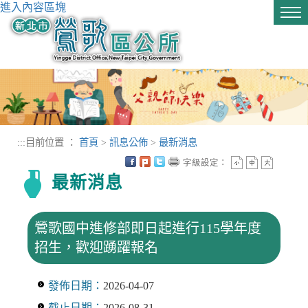
進入內容區塊
Tog
nav
:::
目前位置 ：
首頁
>
訊息公佈
>
最新消息
字級設定：
最新消息
鶯歌國中進修部即日起進行115學年度
招生，歡迎踴躍報名
發佈日期：
2026-04-07
截止日期：
2026-08-31