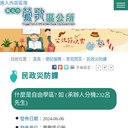
進入內容區塊
Tog
nav
:::
目前位置 ：
首頁
>
便民服務
>
常見問答
>
民政災防課
字級設定：
民政災防課
什麼是自由學區? 如 (承辦人分機232呂
先生)
發佈日期：
2024-06-06
發佈單位：
鶯歌區公所